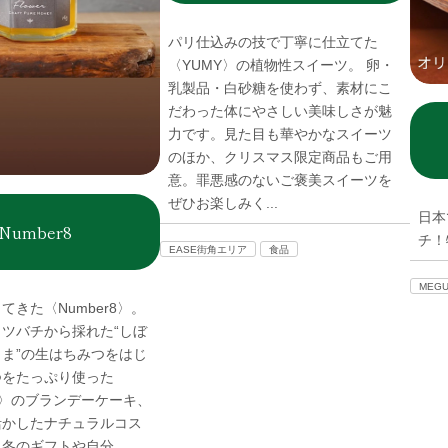
パリ仕込みの技で丁寧に仕立てた
〈YUMY〉の植物性スイーツ。 卵・
乳製品・白砂糖を使わず、素材にこ
だわった体にやさしい美味しさが魅
力です。見た目も華やかなスイーツ
のほか、クリスマス限定商品もご用
意。罪悪感のないご褒美スイーツを
ぜひお楽しみく...
日本
Number8
チ！
EASE街角エリア
食品
MEG
てきた〈Number8〉。
ツバチから採れた“しぼ
ま”の生はちみつをはじ
つをたっぷり使った
liss〉のブランデーケーキ、
活かしたナチュラルコス
冬のギフトや自分...