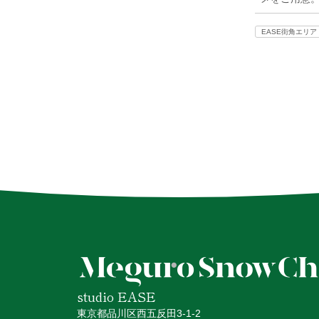
EASE街角エリア
studio EASE
東京都品川区西五反田3-1-2