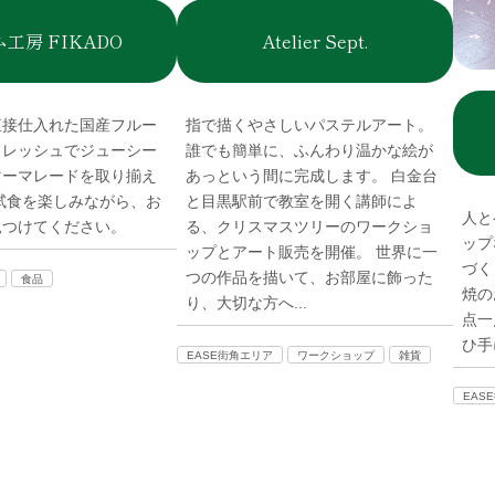
工房 FIKADO
Atelier Sept.
直接仕入れた国産フルー
指で描くやさしいパステルアート。
フレッシュでジューシー
誰でも簡単に、ふんわり温かな絵が
マーマレードを取り揃え
あっという間に完成します。 白金台
試食を楽しみながら、お
と目黒駅前で教室を開く講師によ
人と
見つけてください。
る、クリスマスツリーのワークショ
ップ
ップとアート販売を開催。 世界に一
づく
つの作品を描いて、お部屋に飾った
食品
焼の
り、大切な方へ...
点一
ひ手
EASE街角エリア
ワークショップ
雑貨
EAS