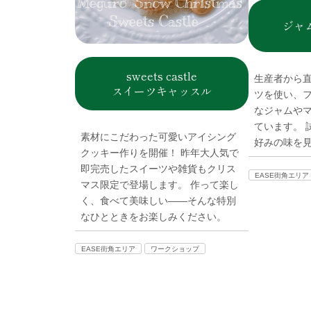
ジャム
sweets castle
生産者から
スイーツキャッスル
ツを使い、
なジャムや
ています。 
素材にこだわった可愛いアイシング
好みの味を
クッキー作りを開催！ 昨年大人気で
即完売したスイーツや雑貨もクリス
EASE街角エリア
マス限定で登場します。 作って楽し
く、食べて美味しい――そんな特別
なひとときをお楽しみください。
EASE街角エリア
ワークショップ